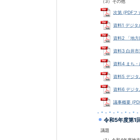
（3）その他
次第 (PDFファ
資料1 デジタ
資料2 「地方
資料3 白井市
資料4 まち・
資料5 デジタ
資料6 デジタ
議事概要 (PDF
令和5年度第1
議題
（1）令和4年度地