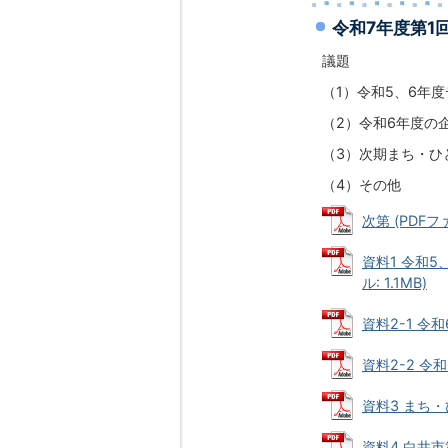
令和7年度第1
議題
（1）令和5、6年
（2）令和6年度の
（3）次期まち・ひ
（4）その他
次第 (PDFファ
資料1 令和
ル: 1.1MB)
資料2-1 令
資料2-2 令
資料3 まち・
資料4 白井市