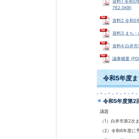
資料1 令和
762.0KB)
資料2 令和5
資料3 まち・
資料4 白井市
議事概要 (PDF
令和5年度
令和5年度第2
議題
（1）白井市第2次
（2）令和6年度に