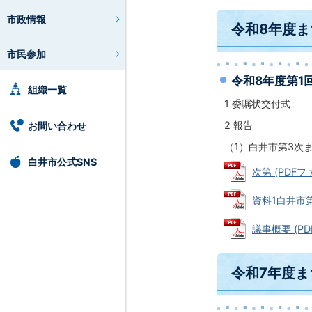
市政情報
令和8年度
市民参加
令和8年度第1
組織一覧
1 委嘱状交付式
2 報告
お問い合わせ
（1）白井市第3次
白井市公式SNS
次第 (PDFファ
資料1白井市第
議事概要 (PDF
令和7年度