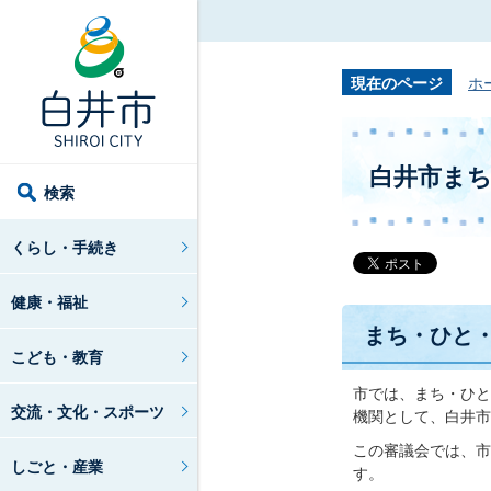
現在のページ
ホ
白井市ま
検索
くらし・手続き
健康・福祉
まち・ひと
こども・教育
市では、まち・ひと
交流・文化・スポーツ
機関として、白井市
この審議会では、市
しごと・産業
す。