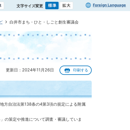
Foreign Language
文字サイズ変更
ど
白井市まち・ひと・しごと創生審議会
更新日：2024年11月26日
印刷する
方自治法第138条の4第3項の規定による附属
略」の策定や推進について調査・審議していま