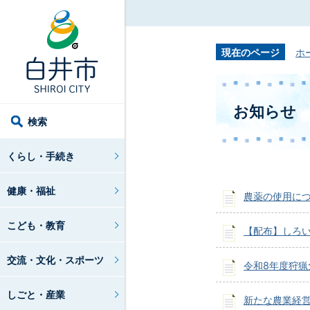
現在のページ
ホ
お知らせ
検索
くらし・手続き
健康・福祉
農薬の使用に
こども・教育
【配布】しろ
交流・文化・スポーツ
令和8年度狩猟
しごと・産業
新たな農業経