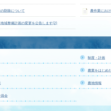
類の防除について
農作業におけ
地域整備計画の変更を公告します(2)
制度・計画
農業をはじめ
売
農地情報
委員会