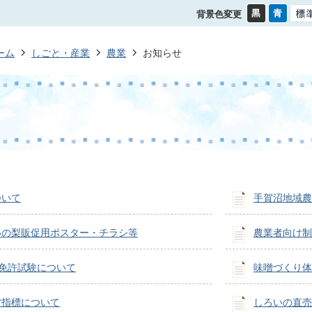
背景色変更
ーム
しごと・産業
農業
お知らせ
ついて
手賀沼地域農
いの梨販促用ポスター・チラシ等
農業者向け制
免許試験について
味噌づくり体
営指標について
しろいの直売