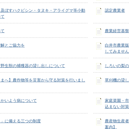
を及ぼすハクビシン・タヌキ・アライグマ等小動
認定農業者
いて
いて
農業経営基盤
理解とご協力を
白井市農業版
してみません
す野生獣の捕獲器の貸し出しについて
しろいの梨の
さまへ】農作物等を災害から守る対策を行いまし
草刈機の貸し
ツかいよう病について
家庭菜園・市
込まない対策
も」に備える三つの制度
農産物生産者
案内】