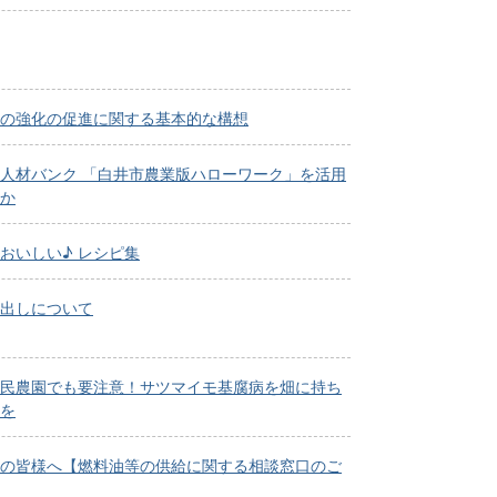
の強化の促進に関する基本的な構想
人材バンク 「白井市農業版ハローワーク」を活用
か
おいしい♪ レシピ集
出しについて
民農園でも要注意！サツマイモ基腐病を畑に持ち
を
の皆様へ【燃料油等の供給に関する相談窓口のご