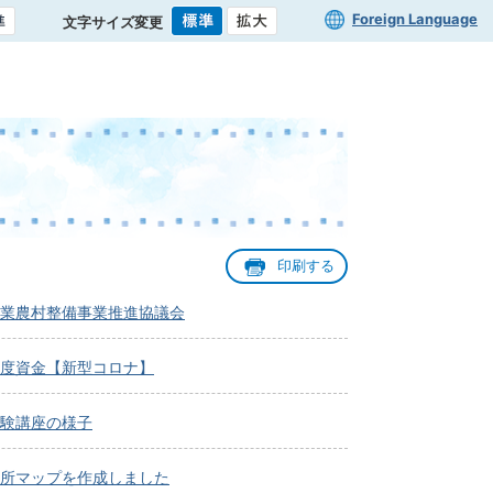
Foreign Language
文字サイズ変更
印刷する
業農村整備事業推進協議会
度資金【新型コロナ】
験講座の様子
所マップを作成しました