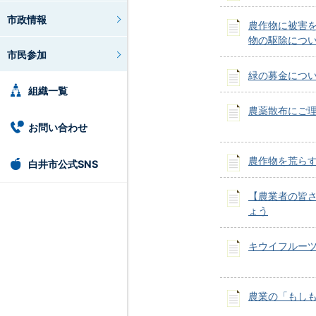
市政情報
農作物に被害
物の駆除につ
市民参加
緑の募金につ
組織一覧
農薬散布にご
お問い合わせ
農作物を荒ら
白井市公式SNS
【農業者の皆
ょう
キウイフルー
農業の「もし