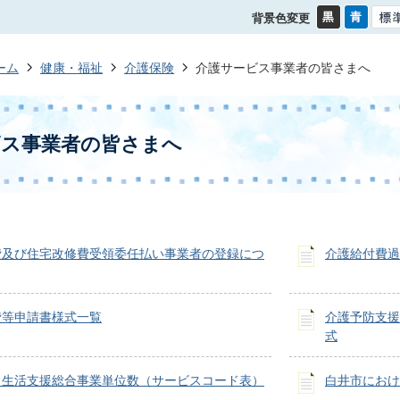
背景色変更
ーム
健康・福祉
介護保険
介護サービス事業者の皆さまへ
ビス事業者の皆さまへ
費及び住宅改修費受領委任払い事業者の登録につ
介護給付費過
費等申請書様式一覧
介護予防支援
式
常生活支援総合事業単位数（サービスコード表）
白井市におけ