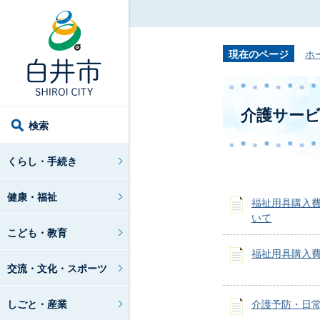
現在のページ
ホ
介護サー
検索
くらし・手続き
健康・福祉
福祉用具購入
いて
こども・教育
福祉用具購入
交流・文化・スポーツ
しごと・産業
介護予防・日