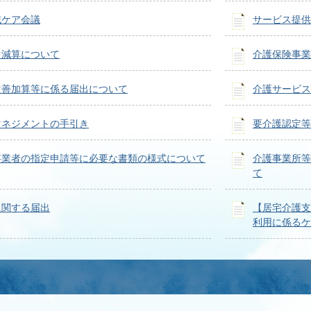
域ケア会議
サービス提供
中減算について
介護保険事業
改善加算等に係る届出について
介護サービス
マネジメントの手引き
要介護認定等
事業者の指定申請等に必要な書類の様式について
介護事業所等
て
に関する届出
【居宅介護支
利用に係るケ