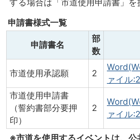
する場合は「市道使用申請書」を
申請書様式一覧
部
申請書名
数
Word(W
市道使用承認願
2
ァイル:2
市道使用申請書
Word(W
（誓約書部分要押
2
ァイル:2
印）
※市道を使用するイベントは、公