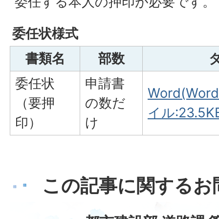
委任する本人の押印が必要です。
委任状様式
書類名
部数
委任状
申請書
Word(Wo
（要押
の数だ
イル:23.5K
印）
け
この記事に関するお