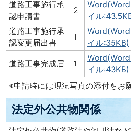
道路工事施行承
Word(Wor
2
認申請書
イル:43.5K
道路工事施行承
Word(Wor
1
認変更届出書
イル:35KB)
Word(Wor
道路工事完成届
1
イル:43KB)
※申請時には現況写真の添付をお
法定外公共物関係
法定外公共物(道路法や河川法な