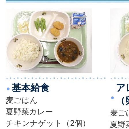
基本給食
ア
（
麦ごはん
夏野菜カレー
麦ご
チキンナゲット（2個）
夏野