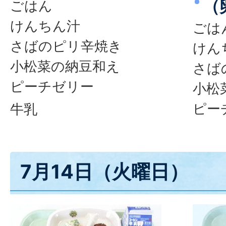
（
ごはん
けんちん汁
ごは
さばのピリ辛焼き
けん
小松菜の納豆和え
さば
ピーチゼリー
小松
ピー
牛乳
7月14日（火曜日）