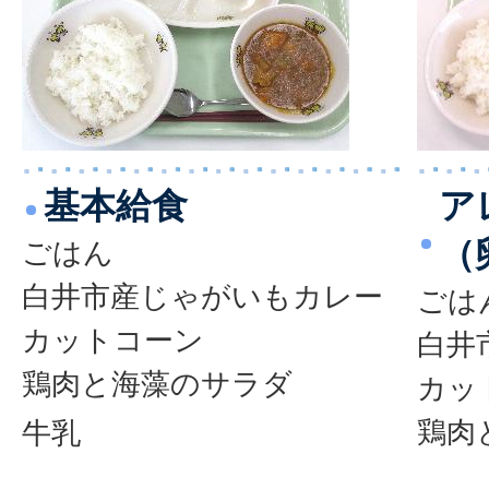
基本給食
ア
（
ごはん
白井市産じゃがいもカレー
ごは
カットコーン
白井
鶏肉と海藻のサラダ
カッ
鶏肉
牛乳