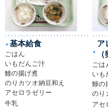
基本給食
ア
（
ごはん
いもだんご汁
ごは
鯵の揚げ煮
いも
のりカツオ納豆和え
鯵の
アセロラゼリー
のり
牛乳
アセ