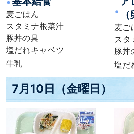
基本給食
ア
（
麦ごはん
スタミナ根菜汁
麦ご
豚丼の具
スタ
塩だれキャベツ
豚丼
牛乳
塩だ
7月10日（金曜日）