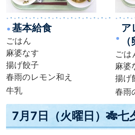
基本給食
ア
（
ごはん
麻婆なす
ごは
揚げ餃子
麻婆
春雨のレモン和え
揚げ
牛乳
春雨
7月7日（火曜日）🎋七