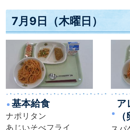
7月9日（木曜日）
基本給食
ア
（
ナポリタン
あじいそべフライ
スパ