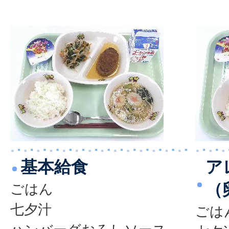
基本給食
ア
（
ごはん
七夕汁
ごは