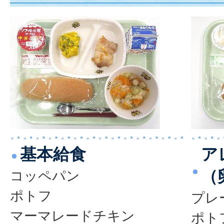
基本給食
ア
（
コッペパン
ポトフ
プレ
マーマレードチキン
ポト