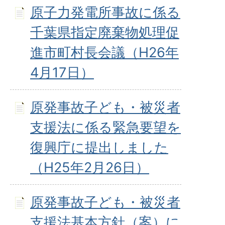
原子力発電所事故に係る
千葉県指定廃棄物処理促
進市町村長会議（H26年
4月17日）
原発事故子ども・被災者
支援法に係る緊急要望を
復興庁に提出しました
（H25年2月26日）
原発事故子ども・被災者
支援法基本方針（案）に