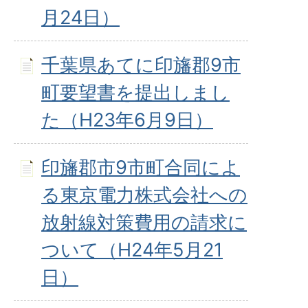
月24日）
千葉県あてに印旛郡9市
町要望書を提出しまし
た（H23年6月9日）
印旛郡市9市町合同によ
る東京電力株式会社への
放射線対策費用の請求に
ついて（H24年5月21
日）