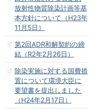
放射性物質除染計画等基
本方針について（H23年
11月5日）
第2回ADR和解契約の締
結（R2年2月26日）
除染実施に対する国費措
置について環境大臣に
要望書を提出しました
（H24年2月17日）