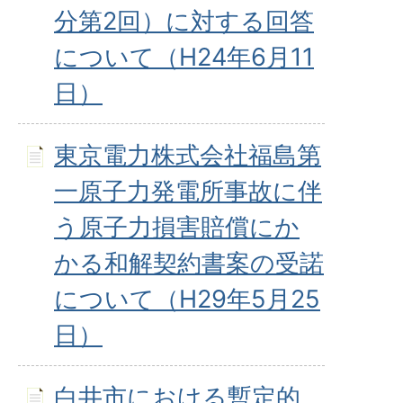
分第2回）に対する回答
について（H24年6月11
日）
東京電力株式会社福島第
一原子力発電所事故に伴
う原子力損害賠償にか
かる和解契約書案の受諾
について（H29年5月25
日）
白井市における暫定的